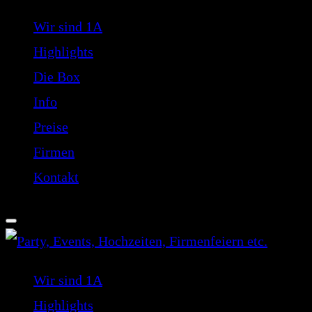
Wir sind 1A
Highlights
Die Box
Info
Preise
Firmen
Kontakt
Wir sind 1A
Highlights